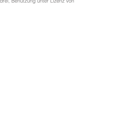
ndrei, Benutzung unter Lizenz von
- Facharzt für Augenheilkunde